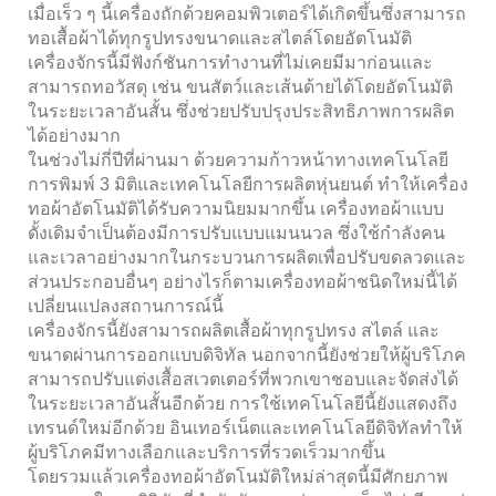
เมื่อเร็ว ๆ นี้เครื่องถักด้วยคอมพิวเตอร์ได้เกิดขึ้นซึ่งสามารถ
ทอเสื้อผ้าได้ทุกรูปทรงขนาดและสไตล์โดยอัตโนมัติ
เครื่องจักรนี้มีฟังก์ชันการทำงานที่ไม่เคยมีมาก่อนและ
สามารถทอวัสดุ เช่น ขนสัตว์และเส้นด้ายได้โดยอัตโนมัติ
ในระยะเวลาอันสั้น ซึ่งช่วยปรับปรุงประสิทธิภาพการผลิต
ได้อย่างมาก
ในช่วงไม่กี่ปีที่ผ่านมา ด้วยความก้าวหน้าทางเทคโนโลยี
การพิมพ์ 3 มิติและเทคโนโลยีการผลิตหุ่นยนต์ ทำให้เครื่อง
ทอผ้าอัตโนมัติได้รับความนิยมมากขึ้น เครื่องทอผ้าแบบ
ดั้งเดิมจำเป็นต้องมีการปรับแบบแมนนวล ซึ่งใช้กำลังคน
และเวลาอย่างมากในกระบวนการผลิตเพื่อปรับขดลวดและ
ส่วนประกอบอื่นๆ อย่างไรก็ตามเครื่องทอผ้าชนิดใหม่นี้ได้
เปลี่ยนแปลงสถานการณ์นี้
เครื่องจักรนี้ยังสามารถผลิตเสื้อผ้าทุกรูปทรง สไตล์ และ
ขนาดผ่านการออกแบบดิจิทัล นอกจากนี้ยังช่วยให้ผู้บริโภค
สามารถปรับแต่งเสื้อสเวตเตอร์ที่พวกเขาชอบและจัดส่งได้
ในระยะเวลาอันสั้นอีกด้วย การใช้เทคโนโลยีนี้ยังแสดงถึง
เทรนด์ใหม่อีกด้วย อินเทอร์เน็ตและเทคโนโลยีดิจิทัลทำให้
ผู้บริโภคมีทางเลือกและบริการที่รวดเร็วมากขึ้น
โดยรวมแล้วเครื่องทอผ้าอัตโนมัติใหม่ล่าสุดนี้มีศักยภาพ